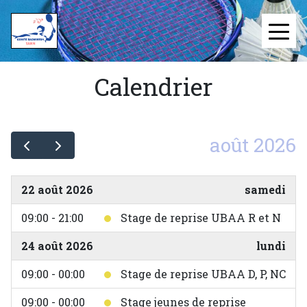
Aller
au
≡
contenu
principal
Calendrier
août 2026
22 août 2026
samedi
09:00 - 21:00
Stage de reprise UBAA R et N
24 août 2026
lundi
09:00 - 00:00
Stage de reprise UBAA D, P, NC
09:00 - 00:00
Stage jeunes de reprise