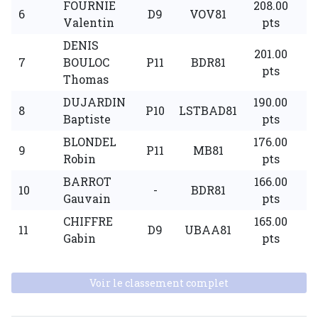
FOURNIE
208.00
6
D9
VOV81
Valentin
pts
DENIS
201.00
7
BOULOC
P11
BDR81
pts
Thomas
DUJARDIN
190.00
8
P10
LSTBAD81
Baptiste
pts
BLONDEL
176.00
9
P11
MB81
Robin
pts
BARROT
166.00
10
-
BDR81
Gauvain
pts
CHIFFRE
165.00
11
D9
UBAA81
Gabin
pts
Voir le classement complet