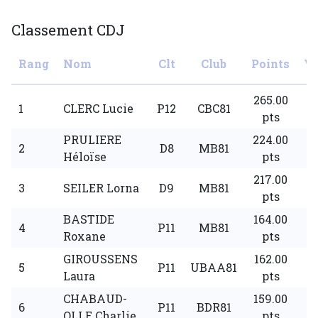
Classement CDJ
Rang
Nom
Clt
Club
Points
Vi
265.00
1
CLERC Lucie
P12
CBC81
pts
PRULIERE
224.00
2
D8
MB81
Héloïse
pts
217.00
3
SEILER Lorna
D9
MB81
pts
BASTIDE
164.00
4
P11
MB81
Roxane
pts
GIROUSSENS
162.00
5
P11
UBAA81
Laura
pts
CHABAUD-
159.00
6
P11
BDR81
OLLE Charlie
pts