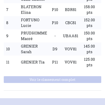
BLATERON
158.00
7
P10
BDR81
Elina
pts
FORTUNO
152.00
8
P10
CBC81
Lucie
pts
PRUDHOMME
150.00
9
-
UBAA81
Maoré
pts
GRENIER
145.00
10
D9
VOV81
Sarah
pts
125.00
11
GRENIER Tia
P11
VOV81
pts
Voir le classement complet