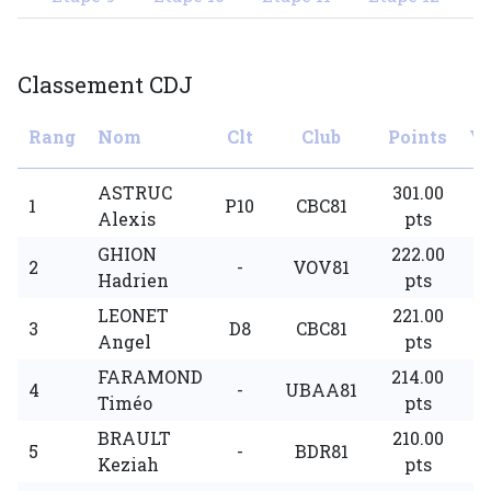
Classement CDJ
Rang
Nom
Clt
Club
Points
Vi
ASTRUC
301.00
1
P10
CBC81
Alexis
pts
GHION
222.00
2
-
VOV81
Hadrien
pts
LEONET
221.00
3
D8
CBC81
Angel
pts
FARAMOND
214.00
4
-
UBAA81
Timéo
pts
BRAULT
210.00
5
-
BDR81
Keziah
pts